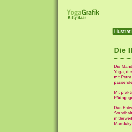
Aktuelle S
Illustrat
Die I
Die Mand
Yoga, di
mit
Petra
passende
Mit prakt
Pädagoge
Das Ent­
Standhal
mitlerwei
Manduky 