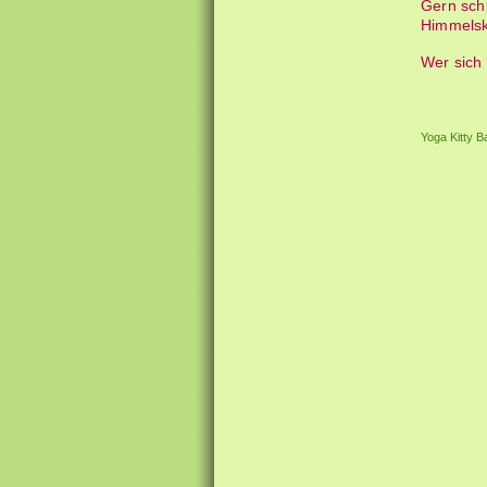
Gern schl
Himmelskö
Wer sich 
Yoga Kitty B