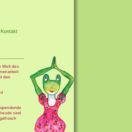
Kontakt
e Welt des
mmenarbeit
it den
nd
ftspendende
reude sind
ogafrosch