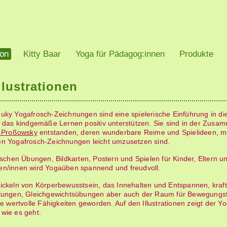
eite:
ion
Kitty Baar
Yoga für Pädagog:innen
Produkte
llustrationen
uky Yogafrosch-Zeichnungen sind eine spielerische Einführung in di
e das kindgemäße Lernen positiv unterstützen. Sie sind in der Zusa
 Proßowsky
entstanden, deren wunderbare Reime und Spielideen, m
n Yogafrosch-Zeichnungen leicht umzusetzen sind.
ischen Übungen, Bildkarten, Postern und Spielen für Kinder, Eltern u
n/innen wird Yogaüben spannend und freudvoll.
wickeln von Körper­bewusstsein, das Innehalten und Entspannen, kra
tungen, Gleichgewichtsübungen aber auch der Raum für Bewegungsf
le wertvolle Fähigkeiten geworden. Auf den Illustrationen zeigt der Y
wie es geht.