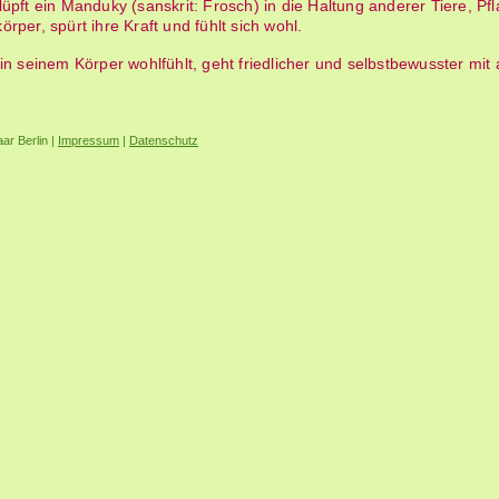
üpft ein Manduky (sanskrit: Frosch) in die Haltung anderer Tiere, Pf
rper, spürt ihre Kraft und fühlt sich wohl.
in seinem Körper wohlfühlt, geht friedlicher und selbstbewusster mi
aar Berlin |
Impressum
|
Datenschutz